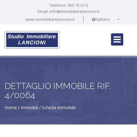
Telefono:
055.751213
Email:
info@immobiliarelancioni.it
www.immobiliarelancioni.it
Italiano
DETTAGLIO IMMOBILE RIF.
4/0064
Home
Immobili
Scheda immobile