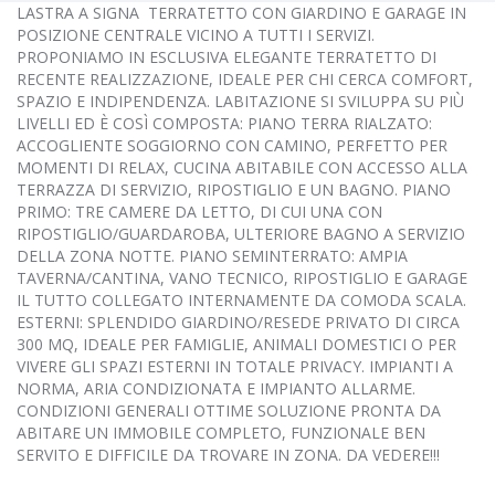
LASTRA A SIGNA  TERRATETTO CON GIARDINO E GARAGE IN
POSIZIONE CENTRALE VICINO A TUTTI I SERVIZI.
PROPONIAMO IN ESCLUSIVA ELEGANTE TERRATETTO DI
RECENTE REALIZZAZIONE, IDEALE PER CHI CERCA COMFORT,
SPAZIO E INDIPENDENZA. LABITAZIONE SI SVILUPPA SU PIÙ
LIVELLI ED È COSÌ COMPOSTA: PIANO TERRA RIALZATO:
ACCOGLIENTE SOGGIORNO CON CAMINO, PERFETTO PER
MOMENTI DI RELAX, CUCINA ABITABILE CON ACCESSO ALLA
TERRAZZA DI SERVIZIO, RIPOSTIGLIO E UN BAGNO. PIANO
PRIMO: TRE CAMERE DA LETTO, DI CUI UNA CON
RIPOSTIGLIO/GUARDAROBA, ULTERIORE BAGNO A SERVIZIO
DELLA ZONA NOTTE. PIANO SEMINTERRATO: AMPIA
TAVERNA/CANTINA, VANO TECNICO, RIPOSTIGLIO E GARAGE
IL TUTTO COLLEGATO INTERNAMENTE DA COMODA SCALA.
ESTERNI: SPLENDIDO GIARDINO/RESEDE PRIVATO DI CIRCA
300 MQ, IDEALE PER FAMIGLIE, ANIMALI DOMESTICI O PER
VIVERE GLI SPAZI ESTERNI IN TOTALE PRIVACY. IMPIANTI A
NORMA, ARIA CONDIZIONATA E IMPIANTO ALLARME.
CONDIZIONI GENERALI OTTIME SOLUZIONE PRONTA DA
ABITARE UN IMMOBILE COMPLETO, FUNZIONALE BEN
SERVITO E DIFFICILE DA TROVARE IN ZONA. DA VEDERE!!!