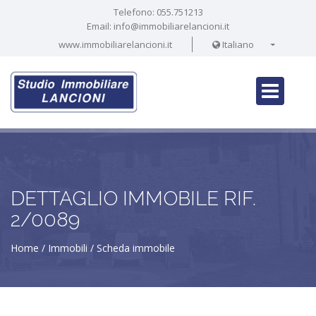
Telefono:
055.751213
Email:
info@immobiliarelancioni.it
www.immobiliarelancioni.it
Italiano
DETTAGLIO IMMOBILE RIF.
2/0089
Home
Immobili
Scheda immobile